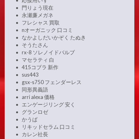
応接用いす
門りょう現在
永瀬廉メガネ
フレシャス 買取
nオーガニック 口コミ
なかよしだいかぞく たぬき
そうたさん
rx-8 ソレノイドバルブ
マセラティ 白
415コブラ 新作
sus443
gsx-s750 フェンダーレス
同形異義語
arri alexa 価格
エンゲージリング 安く
グランロゼ
かうぱ
リキッドセラム 口コミ
カレン社長