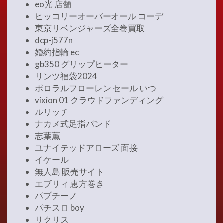
eo光 店舗
ヒッコリーオーバーオール コーデ
東京リベンジャーズ全巻買取
dcp-j577n
婚約指輪 ec
gb350 グリップヒーター
リンツ福袋2024
ポロラルフローレン セール いつ
vixion 01 クラウドファンディング
ルリッチ
ナカメ式足指バンド
志葉薫
ユナイテッドアローズ 面接
イケール
無人島 販売サイト
エブリィ 恵方巻き
パプチーノ
パチスロ boy
リクリス