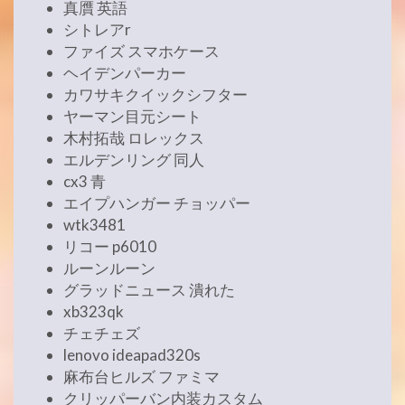
真贋 英語
シトレアr
ファイズ スマホケース
ヘイデンパーカー
カワサキクイックシフター
ヤーマン目元シート
木村拓哉 ロレックス
エルデンリング 同人
cx3 青
エイプハンガー チョッパー
wtk3481
リコー p6010
ルーンルーン
グラッドニュース 潰れた
xb323qk
チェチェズ
lenovo ideapad320s
麻布台ヒルズ ファミマ
クリッパーバン内装カスタム