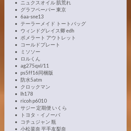
ニュクスオイル 肌荒れ
グラフペーパー 東京
6aa-sne13
テーラーメイド トートバッグ
ウィンドグレイス卿 edh
ポメラート アウトレット
コールドプレート
ミソソー
ロルくん
ag275qxl/11
ps5ff16同梱版
防水5atm
クロックマン
lh178
ricoh p6010
サジー 定期便 いくら
トヨタ・イノーバ
コチュジャン 瓶
小松菜奈 平手友梨奈