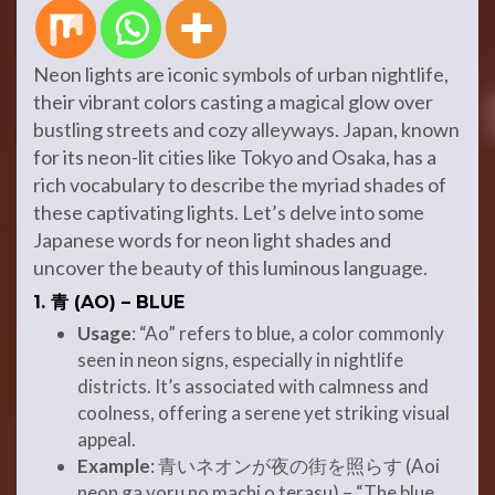
Neon lights are iconic symbols of urban nightlife,
their vibrant colors casting a magical glow over
bustling streets and cozy alleyways. Japan, known
for its neon-lit cities like Tokyo and Osaka, has a
rich vocabulary to describe the myriad shades of
these captivating lights. Let’s delve into some
Japanese words for neon light shades and
uncover the beauty of this luminous language.
1.
青 (AO) – BLUE
Usage
: “Ao” refers to blue, a color commonly
seen in neon signs, especially in nightlife
districts. It’s associated with calmness and
coolness, offering a serene yet striking visual
appeal.
Example
: 青いネオンが夜の街を照らす (Aoi
neon ga yoru no machi o terasu) – “The blue