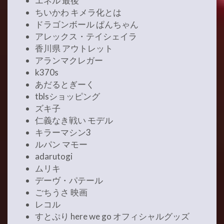
エネル 最後
ちいかわ キメラ化とは
ドラゴンボール ぱんちゃん
アレックス・テイシェイラ
香川県 アウトレット
アランマクレガー
k370s
あだるとぎーく
tblsショッピング
ズキ子
仁義なき戦い モデル
キラーマシン3
ルパン マモー
adarutogi
ムリキ
デーヴ・パテール
ごちうさ 映画
レコル
すとぷり here we go オフィシャルグッズ