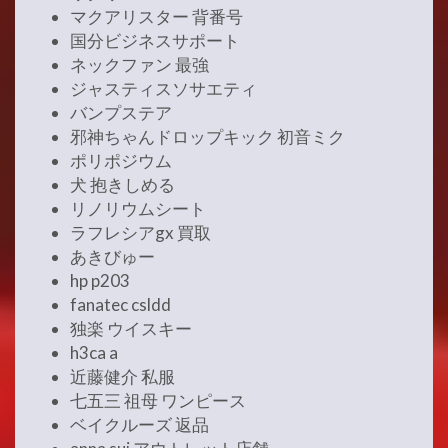
マクアリスター 背番号
国分ビジネスサポート
ネックファン 最強
ジャスティスソサエティ
バンプステア
邪神ちゃんドロップキック 初音ミク
ポリポジウム
犬 抱きしめる
リノリウムシート
ラフレシアgx 買取
あきびゅー
hp p203
fanatec csldd
独楽 ウイスキー
h3ca a
近藤健介 私服
七五三 祖母 ワンピース
ベイクルーズ 返品