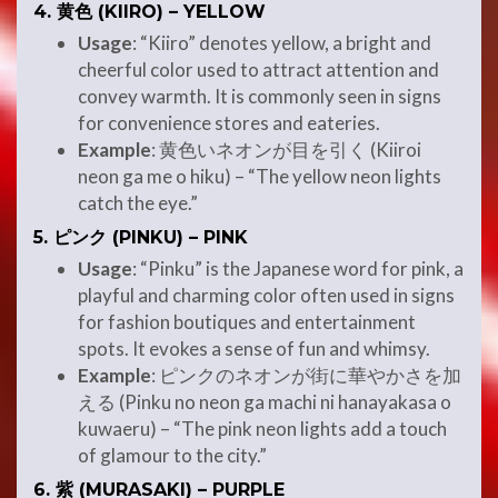
4.
黄色 (KIIRO) – YELLOW
Usage
: “Kiiro” denotes yellow, a bright and
cheerful color used to attract attention and
convey warmth. It is commonly seen in signs
for convenience stores and eateries.
Example
: 黄色いネオンが目を引く (Kiiroi
neon ga me o hiku) – “The yellow neon lights
catch the eye.”
5.
ピンク (PINKU) – PINK
Usage
: “Pinku” is the Japanese word for pink, a
playful and charming color often used in signs
for fashion boutiques and entertainment
spots. It evokes a sense of fun and whimsy.
Example
: ピンクのネオンが街に華やかさを加
える (Pinku no neon ga machi ni hanayakasa o
kuwaeru) – “The pink neon lights add a touch
of glamour to the city.”
6.
紫 (MURASAKI) – PURPLE