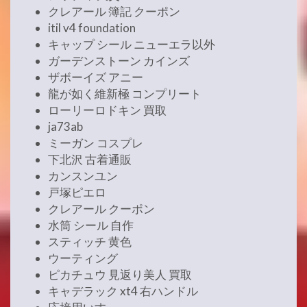
クレアール 簿記 クーポン
itil v4 foundation
キャップ シール ニューエラ以外
ガーデンストーン カインズ
ザボーイズ アニー
龍が如く維新極 コンプリート
ローリーロドキン 買取
ja73ab
ミーガン コスプレ
下北沢 古着通販
カンスンユン
戸塚ピエロ
クレアール クーポン
水筒 シール 自作
スティッチ 黄色
ウーティング
ピカチュウ 見返り美人 買取
キャデラック xt4 右ハンドル