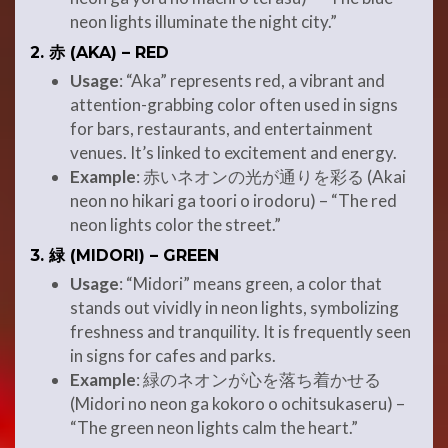
neon lights illuminate the night city.”
2.
赤 (AKA) – RED
Usage
: “Aka” represents red, a vibrant and
attention-grabbing color often used in signs
for bars, restaurants, and entertainment
venues. It’s linked to excitement and energy.
Example
: 赤いネオンの光が通りを彩る (Akai
neon no hikari ga toori o irodoru) – “The red
neon lights color the street.”
3.
緑 (MIDORI) – GREEN
Usage
: “Midori” means green, a color that
stands out vividly in neon lights, symbolizing
freshness and tranquility. It is frequently seen
in signs for cafes and parks.
Example
: 緑のネオンが心を落ち着かせる
(Midori no neon ga kokoro o ochitsukaseru) –
“The green neon lights calm the heart.”