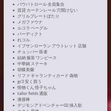
パウパトロール 全員集合
賃貸 カーテンレール 穴開けない
グリルプレートぽたり
メガファウナ
ルコラ ベーグル
バーディクト
れコル
イブサンローラン アウトレット 店舗
チョッパー 医者
結納 服装 ワンピース
中華鍋 ステーキ
胡蝶美蘭
リファ ギャランティカード 偽物
gr3 安く買う
怪物くん 怪子ちゃん
tailor fields 通販
連接棒
デジモンアドベンチャー02 挿入歌