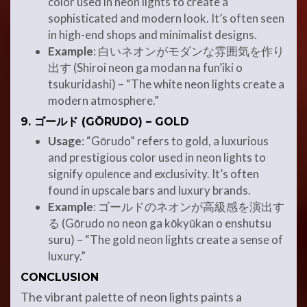
color used in neon lights to create a
sophisticated and modern look. It’s often seen
in high-end shops and minimalist designs.
Example
: 白いネオンがモダンな雰囲気を作り
出す (Shiroi neon ga modan na fun’iki o
tsukuridashi) – “The white neon lights create a
modern atmosphere.”
9.
ゴールド (GŌRUDO) – GOLD
Usage
: “Gōrudo” refers to gold, a luxurious
and prestigious color used in neon lights to
signify opulence and exclusivity. It’s often
found in upscale bars and luxury brands.
Example
: ゴールドのネオンが高級感を演出す
る (Gōrudo no neon ga kōkyūkan o enshutsu
suru) – “The gold neon lights create a sense of
luxury.”
CONCLUSION
The vibrant palette of neon lights paints a