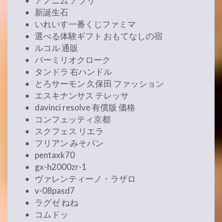
アノニム アプリ
新誕生石
いれいす一番くじファミマ
選べる体験ギフト おもてなしの宿
ルコル 通販
バーミリオクローク
タンドラ 右ハンドル
とろサーモン 久保田 ファッション
エスキナンサス テレッサ
davinci resolve 有償版 価格
コンフェッティ京都
スクフェス リエラ
フリアン みそパン
pentaxk70
gx-h2000zr-1
ヴァレンティーノ・ラザロ
v-08pasd7
ラグゼ ねね
コムドッ