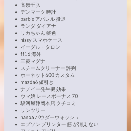
高嶺千弘
デンマーク 時計
barbie アパレル 撤退
ランダ ダイアナ
リカちゃん 髪色
nissy スマホケース
イーグル・タロン
ff16 海外
三菱マグナ
スチームクリーナー 評判
ホーネット600 カスタム
mazda6 値引き
ナノイー発生機 効果
ウマ娘 レースボーナス 70
駿河屋静岡本店 クチコミ
リンツリー
nanoa パウダーウォッシュ
エプソン プリンター 筋 が消え ない