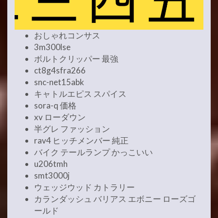
おしゃれコンサス
3m300lse
ボルトクリッパー 最強
ct8g4sfra266
snc-net15abk
キャトルエピス スパイス
sora-q 価格
xv ローダウン
半グレ ファッション
rav4 ヒッチメンバー 純正
バイク テールランプ かっこいい
u206tmh
smt3000j
ウェッジウッド カトラリー
カランダッシュ バリアス エボニー ローズゴ
ールド