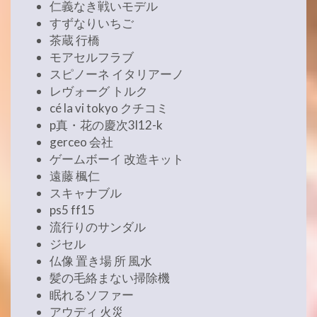
仁義なき戦いモデル
すずなりいちご
茶蔵 行橋
モアセルフラブ
スピノーネ イタリアーノ
レヴォーグ トルク
cé la vi tokyo クチコミ
p真・花の慶次3l12-k
gerceo 会社
ゲームボーイ 改造キット
遠藤 楓仁
スキャナブル
ps5 ff15
流行りのサンダル
ジセル
仏像 置き場 所 風水
髪の毛絡まない掃除機
眠れるソファー
アウディ 火災