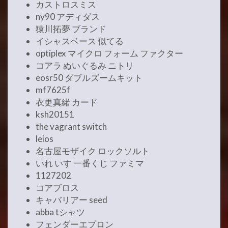
カストロスミス
ny90 アディダス
猿川拓夢 ブランド
イシャスベース 似てる
optiplex マイクロ フォーム ファクター
コアラ ぬいぐるみ ニトリ
eosr50 ダブルズームキット
mf7625f
衣更真緒 カード
ksh20151
the vagrant switch
leios
名古屋モザイク ロックソルト
いれ いす 一番くじ ファミマ
1127202
コアブロス
キャバリアー seed
abba tシャツ
フェンダーエプロン