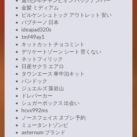
週刊少年チャンピオン バックナンバー
金髪 ミディアム
ビルケンシュトック アウトレット 安い
パプチーノ 日本
ideapad320s
tmf49ay1
キットカット チョコミント
デリケートゾーン シート 苦くない
ネットフィリック
日産サクラ エアロ
タウンエース 車中泊キット
パンドック
ジュエルズ 藻岩山
ドレパーカー
シュガーボックス 出会い
hcvx992ms
ノースフェイス ヌプシ 予約
ミュータントゾンビ
aeternum ブランド