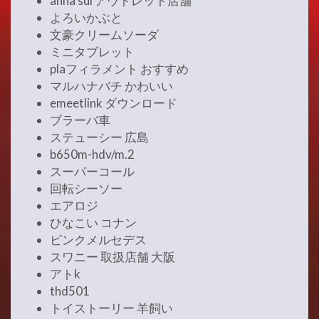
anna sui アウトレット店舗
よろいかぶと
文豪クリームソーダ
ミニタブレット
plaフィラメント おすすめ
マルハナバチ かわいい
emeetlink ダウンロード
ブラーバ車
ステューシー 広島
b650m-hdv/m.2
スーパーコール
回転シーソー
エアロジ
ひなこい コナン
ピンクメルセデス
スワニー 取扱店舗 大阪
アトk
thd501
トイストーリー 羊飼い