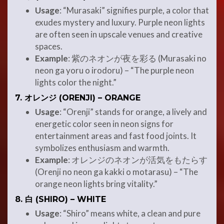
Usage
: “Murasaki” signifies purple, a color that
exudes mystery and luxury. Purple neon lights
are often seen in upscale venues and creative
spaces.
Example
: 紫のネオンが夜を彩る (Murasaki no
neon ga yoru o irodoru) – “The purple neon
lights color the night.”
7.
オレンジ (ORENJI) – ORANGE
Usage
: “Orenji” stands for orange, a lively and
energetic color seen in neon signs for
entertainment areas and fast food joints. It
symbolizes enthusiasm and warmth.
Example
: オレンジのネオンが活気をもたらす
(Orenji no neon ga kakki o motarasu) – “The
orange neon lights bring vitality.”
8.
白 (SHIRO) – WHITE
Usage
: “Shiro” means white, a clean and pure