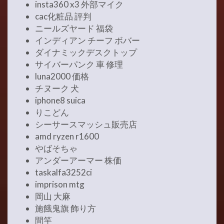
insta360 x3 外部マイク
cac化粧品 評判
ニールズヤード 福袋
インディアン チーフ ボバー
ダイナミックデスクトップ
サイバーパンク 車 修理
luna2000 価格
チヌーク 犬
iphone8 suica
りこどん
シーサースマッシュ販売店
amd ryzen r1600
やばそちゃ
アンダーアーマー 株価
taskalfa3252ci
imprison mtg
岡山 大麻
施餓鬼旗 飾り方
間竿