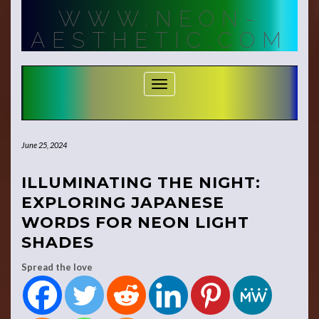
Skip
WWW.NEON-
to
content
AESTHETIC.COM
Toggle Navigation
June 25, 2024
ILLUMINATING THE NIGHT:
EXPLORING JAPANESE
WORDS FOR NEON LIGHT
SHADES
Spread the love